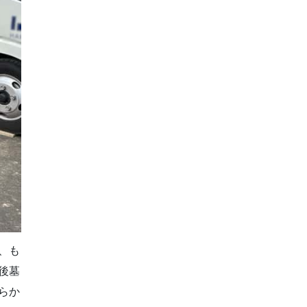
、も
後墓
らか