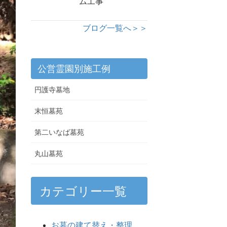
ム工事
ブログ一覧へ＞＞
公営霊園別施工例
円護寺墓地
末恒墓苑
第二いなば墓苑
丸山墓苑
カテゴリー一覧
お墓の建て替え・整理