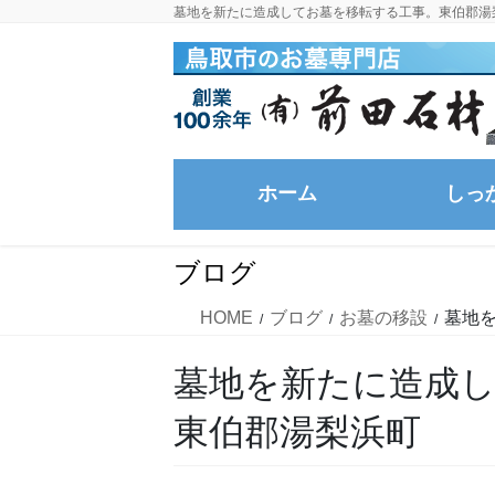
コ
ナ
墓地を新たに造成してお墓を移転する工事。東伯郡湯
ン
ビ
テ
ゲ
ン
ー
ツ
シ
に
ョ
移
ン
ホーム
しっ
動
に
移
動
ブログ
HOME
ブログ
お墓の移設
墓地
墓地を新たに造成
東伯郡湯梨浜町