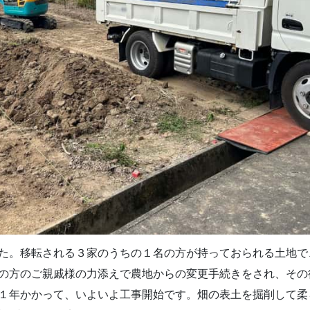
た。移転される３家のうちの１名の方が持っておられる土地で
の方のご親戚様の力添えで農地からの変更手続きをされ、その
１年かかって、いよいよ工事開始です。畑の表土を掘削して柔