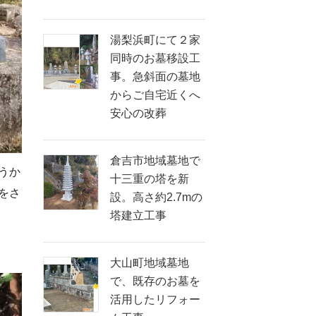
湯梨浜町にて２家
同時のお墓移設工
事。急斜面の墓地
からご自宅近くへ
安心の改葬
倉吉市地域墓地で
うか
十三重の塔を新
をさ
設。高さ約2.7mの
塔建立工事
大山町地域墓地
で、既存のお墓を
活用したリフォー