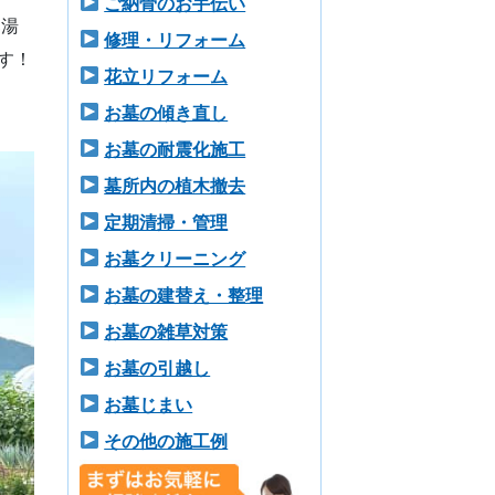
ご納骨のお手伝い
郡湯
修理・リフォーム
す！
花立リフォーム
お墓の傾き直し
お墓の耐震化施工
墓所内の植木撤去
定期清掃・管理
お墓クリーニング
お墓の建替え・整理
お墓の雑草対策
お墓の引越し
お墓じまい
その他の施工例