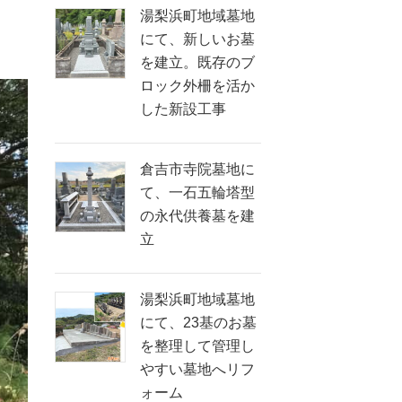
湯梨浜町地域墓地
にて、新しいお墓
を建立。既存のブ
ロック外柵を活か
した新設工事
倉吉市寺院墓地に
て、一石五輪塔型
の永代供養墓を建
立
湯梨浜町地域墓地
にて、23基のお墓
を整理して管理し
やすい墓地へリフ
ォーム