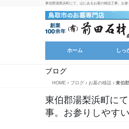
コ
ナ
東伯郡湯梨浜町にて、山にあるお墓の移設工事。お参
ン
ビ
テ
ゲ
ン
ー
ツ
シ
に
ョ
移
ン
ホーム
しっ
動
に
移
動
ブログ
HOME
ブログ
お墓の移設
東伯
東伯郡湯梨浜町に
事。お参りしやす