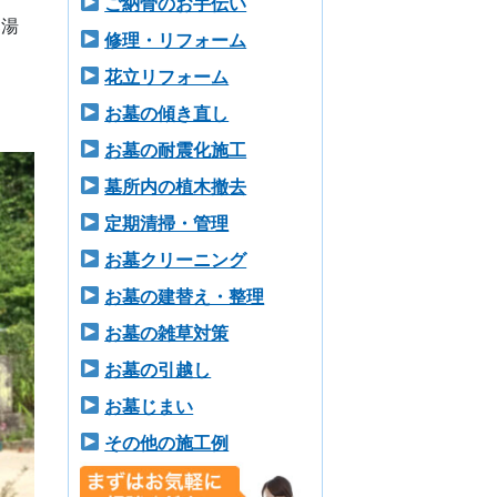
ご納骨のお手伝い
郡湯
修理・リフォーム
花立リフォーム
お墓の傾き直し
お墓の耐震化施工
墓所内の植木撤去
定期清掃・管理
お墓クリーニング
お墓の建替え・整理
お墓の雑草対策
お墓の引越し
お墓じまい
その他の施工例