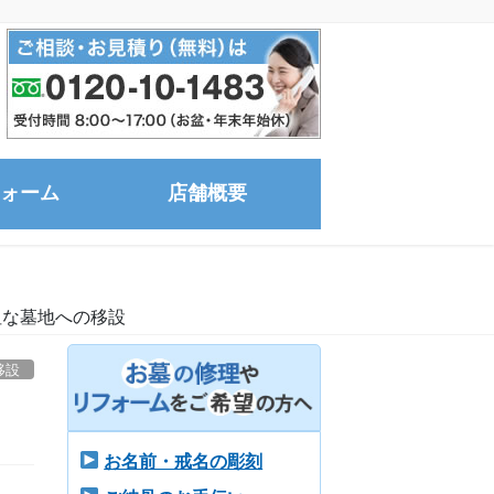
ォーム
店舗概要
坦な墓地への移設
移設
お名前・戒名の彫刻