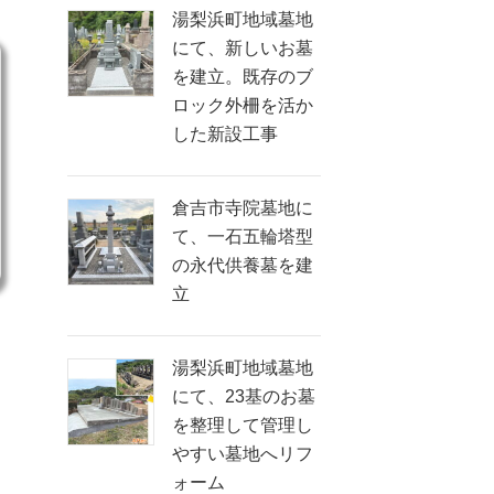
湯梨浜町地域墓地
にて、新しいお墓
を建立。既存のブ
ロック外柵を活か
した新設工事
倉吉市寺院墓地に
て、一石五輪塔型
の永代供養墓を建
立
湯梨浜町地域墓地
にて、23基のお墓
を整理して管理し
やすい墓地へリフ
ォーム