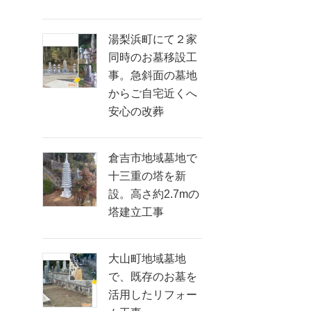
湯梨浜町にて２家
同時のお墓移設工
事。急斜面の墓地
からご自宅近くへ
安心の改葬
倉吉市地域墓地で
十三重の塔を新
設。高さ約2.7mの
塔建立工事
大山町地域墓地
で、既存のお墓を
活用したリフォー