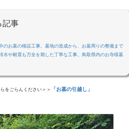
る記事
中のお墓の移設工事。墓地の造成から、お墓周りの整備まで
排水や耐震も万全を期した丁寧な工事。鳥取県内のお寺様墓
「お墓の引越し」
ちらをごらんください＞＞