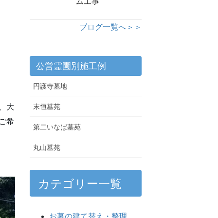
ム工事
ブログ一覧へ＞＞
公営霊園別施工例
円護寺墓地
、大
末恒墓苑
ご希
第二いなば墓苑
丸山墓苑
カテゴリー一覧
お墓の建て替え・整理