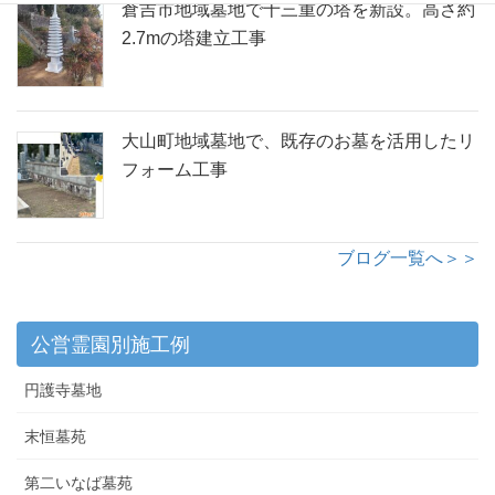
倉吉市地域墓地で十三重の塔を新設。高さ約
2.7mの塔建立工事
大山町地域墓地で、既存のお墓を活用したリ
フォーム工事
ブログ一覧へ＞＞
公営霊園別施工例
円護寺墓地
末恒墓苑
第二いなば墓苑