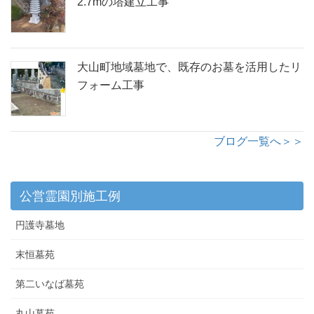
2.7mの塔建立工事
大山町地域墓地で、既存のお墓を活用したリ
フォーム工事
ブログ一覧へ＞＞
公営霊園別施工例
円護寺墓地
末恒墓苑
第二いなば墓苑
丸山墓苑