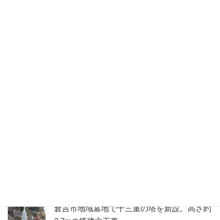
倉吉市寺院墓地にて、一石五輪塔型の永代供
養墓を建立
湯梨浜町地域墓地にて、23基のお墓を整理し
て管理しやすい墓地へリフォーム
湯梨浜町にて２家同時のお墓移設工事。急斜
面の墓地からご自宅近くへ安心の改葬
倉吉市地域墓地で十三重の塔を新設。高さ約