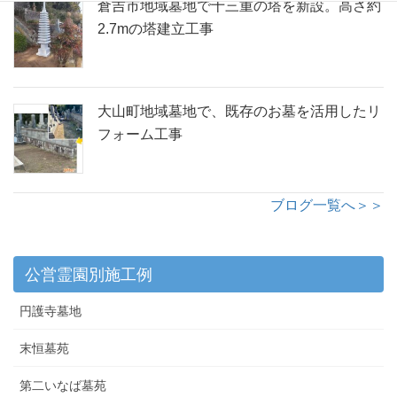
倉吉市地域墓地で十三重の塔を新設。高さ約
2.7mの塔建立工事
大山町地域墓地で、既存のお墓を活用したリ
フォーム工事
ブログ一覧へ＞＞
公営霊園別施工例
円護寺墓地
末恒墓苑
第二いなば墓苑